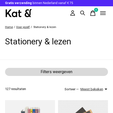
Gratis verzending
binnen Nederland vanaf € 75
0
items
Home
/
Voor jezelf
/
Stationery & lezen
Stationery & lezen
Filters weergeven
127
resultaten
Sorteer —
Meest bekeken