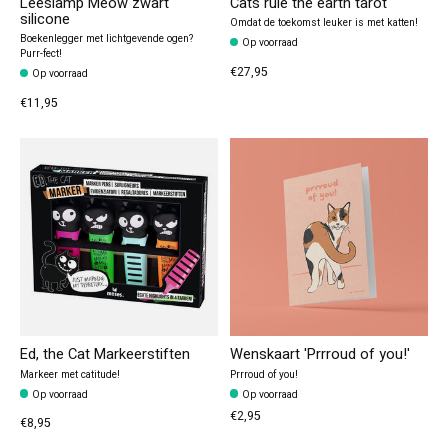
Leeslamp Meow zwart
Cats rule the earth tarot
silicone
Omdat de toekomst leuker is met katten!
Boekenlegger met lichtgevende ogen?
Op voorraad
Purr-fect!
€27,95
Op voorraad
€11,95
Ed, the Cat Markeerstiften
Wenskaart 'Prrroud of you!'
Markeer met catitude!
Prrroud of you!
Op voorraad
Op voorraad
€2,95
€8,95