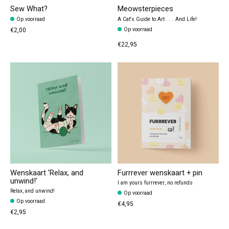
Sew What?
Meowsterpieces
Op voorraad
A Cat's Guide to Art . . . And Life!
€2,00
Op voorraad
€22,95
Wenskaart 'Relax, and
Furrrever wenskaart + pin
unwind!'
I am yours furrrever, no refunds
Relax, and unwind!
Op voorraad
Op voorraad
€4,95
€2,95