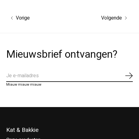
Vorige
Volgende
Mieuwsbrief ontvangen?
Abo
Miauw miauw miauw
Kat & Bakkie