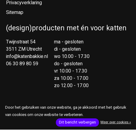
Privacyverklaring
Sitemap
(design)producten met én voor katten
Twijnstraat 54
ma - gesloten
3511 ZM Utrecht
di - gesloten
info@katenbakkie.nl
wo 10.00 - 17.30
06 30 89 80 59
do - gesloten
vr 10.00 - 17.30
za 10.00 - 17.00
zo 12.00 - 17.00
Door het gebruiken van onze website, ga je akkoord met het gebruik
van cookies om onze website te verbeteren.
RSS-feed
© Copyright 2026 Kat & Bakkie
Dit bericht verbergen
Meer over cookies »