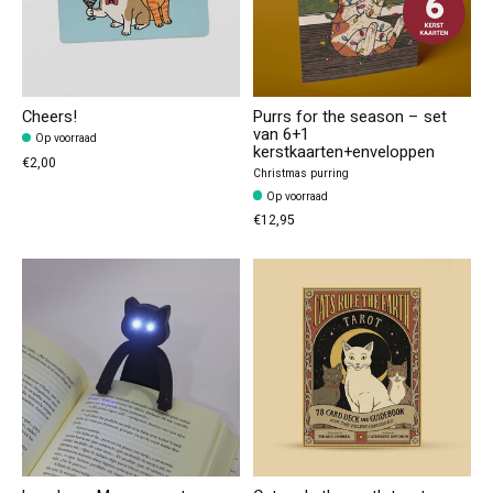
Cheers!
Purrs for the season – set
van 6+1
Op voorraad
kerstkaarten+enveloppen
€2,00
Christmas purring
Op voorraad
€12,95