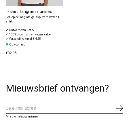
T-shirt Tangram / unisex
Een op de tangram geïnspireerd katten t-
shirt.
✔ Ontwerp van Kat &
✔ 100% organisch en vegan katoen
✔ Verzending vanaf € 4,25
Op voorraad
€32,95
Mieuwsbrief ontvangen?
Abo
Miauw miauw miauw