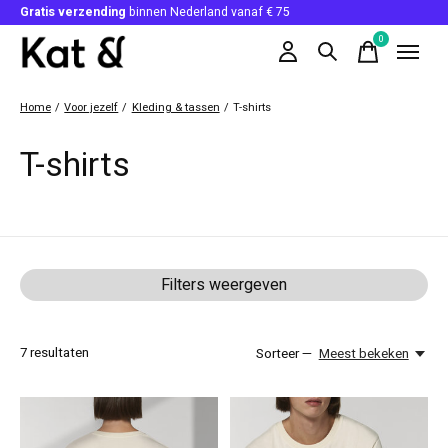
Gratis verzending
binnen Nederland vanaf € 75
0
items
Home
/
Voor jezelf
/
Kleding & tassen
/
T-shirts
T-shirts
Filters weergeven
7
resultaten
Sorteer —
Meest bekeken