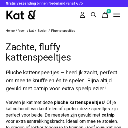
Gratis verzending
binnen Nederland vanaf € 75
0
items
Home
/
Voor je kat
/
Spelen
/
Pluche speeltjes
Zachte, fluffy
kattenspeeltjes
Pluche kattenspeeltjes – heerlijk zacht, perfect
om mee te knuffelen én te spelen. Bijna altijd
gevuld met catnip voor extra speelplezier!
Verwen je kat met deze
pluche kattenspeeltjes
! Of je
kat nu houdt van knuffelen of spelen, deze speeltjes zijn
perfect voor beide. De meesten zijn gevuld met
catnip
voor extra aantrekkingskracht. Ideaal om mee te stoeien,
te dragen of lekker tegenaan te kruipen. Geef jouw kat een