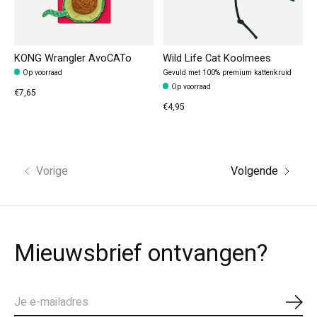
KONG Wrangler AvoCATo
Wild Life Cat Koolmees
Op voorraad
Gevuld met 100% premium kattenkruid
Op voorraad
€7,65
€4,95
Vorige
Volgende
Mieuwsbrief ontvangen?
Abo