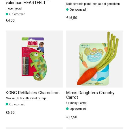
valeriaan HEARTFELT
Knisperende plank met sushi gerechten
I love meow!
Op voorraad
Op voorraad
€16,50
€4,00
KONG Refillables Chameleon
Mimis Daughters Crunchy
Carrot
Makkelijk te vullen met catnip!
Crunchy Carrot!
Op voorraad
Op voorraad
€6,95
€17,50