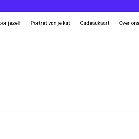
oor jezelf
Portret van je kat
Cadeaukaart
Over on