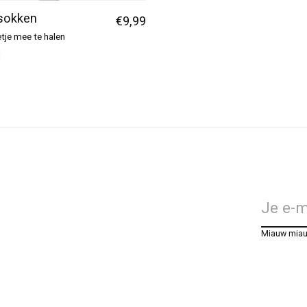
 sokken
€9,99
tje mee te halen
d
Miauw mia