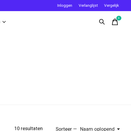
Inloggen
Verlanglijst
Vergelijk
0
items
s
10
resultaten
Sorteer —
Naam oplopend