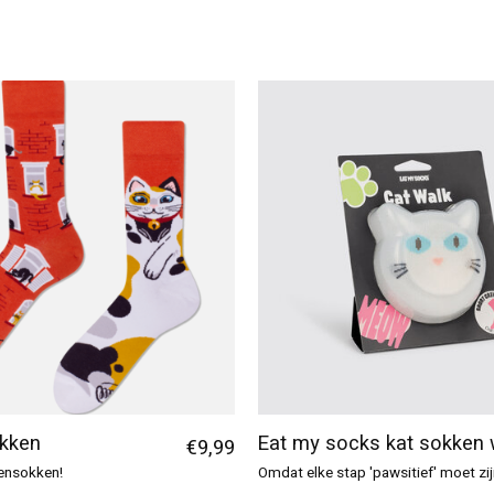
okken
Eat my socks kat sokken 
€9,99
tensokken!
Omdat elke stap 'pawsitief' moet zi