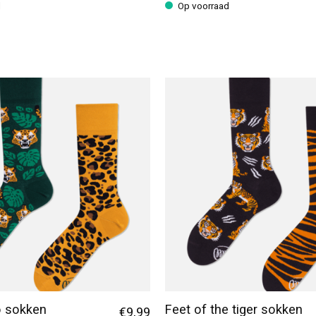
d
Op voorraad
o sokken
Feet of the tiger sokken
€9,99