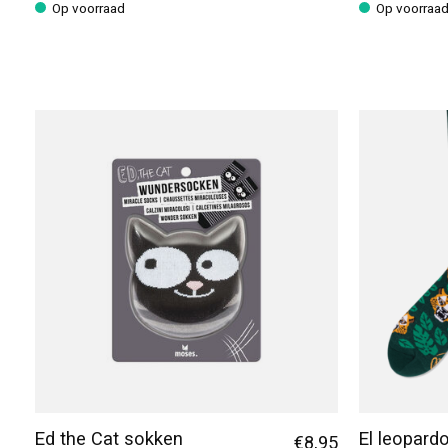
Op voorraad
Op voorraa
Ed the Cat sokken
El leopard
€8,95