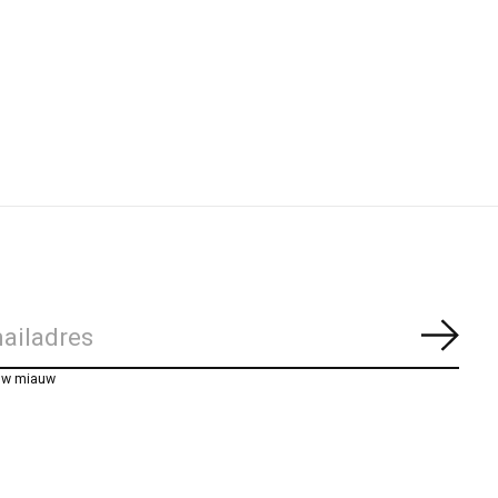
Abon
uw miauw