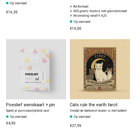
Op voorraad
✔ A6-formaat
✔ 400 grams houtvrij met glanslaminaat
€16,35
✔ Verzending vanaf € 4,25
Op voorraad
€10,00
Poeslief wenskaart + pin
Cats rule the earth tarot
Speld je purrrsoonlijkheid vast
Omdat de toekomst leuker is met katten!
Op voorraad
Op voorraad
€4,95
€27,95