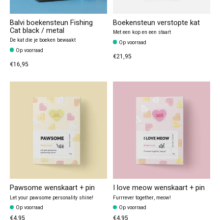
Balvi boekensteun Fishing
Boekensteun verstopte kat
Cat black / metal
Met een kop en een staart
De kat die je boeken bewaakt
Op voorraad
Op voorraad
€21,95
€16,95
Pawsome wenskaart + pin
I love meow wenskaart + pin
Let your pawsome personality shine!
Furrrever together, meow!
Op voorraad
Op voorraad
€4,95
€4,95