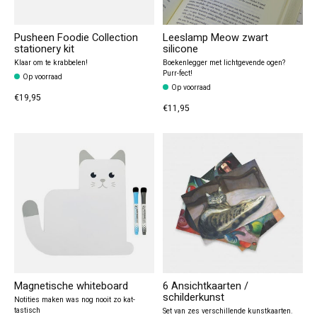
Pusheen Foodie Collection
Leeslamp Meow zwart
stationery kit
silicone
Klaar om te krabbelen!
Boekenlegger met lichtgevende ogen?
Purr-fect!
Op voorraad
Op voorraad
€19,95
€11,95
Magnetische whiteboard
6 Ansichtkaarten /
schilderkunst
Notities maken was nog nooit zo kat-
tastisch
Set van zes verschillende kunstkaarten.