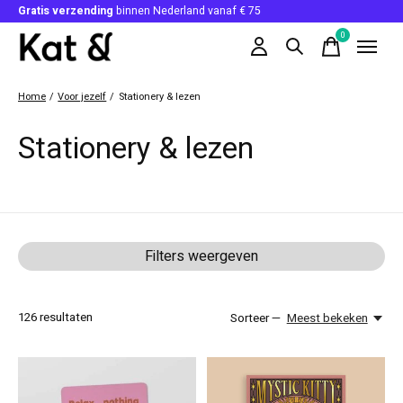
Gratis verzending
binnen Nederland vanaf € 75
0
items
Home
/
Voor jezelf
/
Stationery & lezen
Stationery & lezen
Filters weergeven
126
resultaten
Sorteer —
Meest bekeken