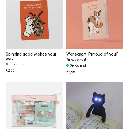
Spinning good wishes your
Wenskaart 'Prrroud of you!'
way!
Prrroud of you!
Op voorraad
Op voorraad
€2,00
€2,95