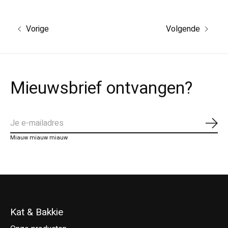
Vorige
Volgende
Mieuwsbrief ontvangen?
Abo
Miauw miauw miauw
Kat & Bakkie