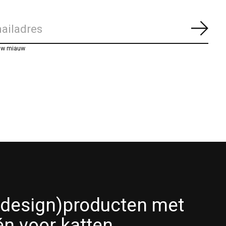
Abon
uw miauw
(design)producten met
én voor katten