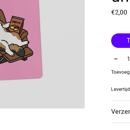
€2,00
T
Aantal
Toevoege
Levertij
Verze