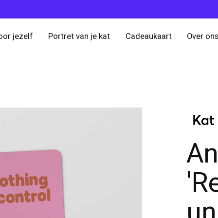
oor jezelf
Portret van je kat
Cadeaukaart
Over on
An
'R
un