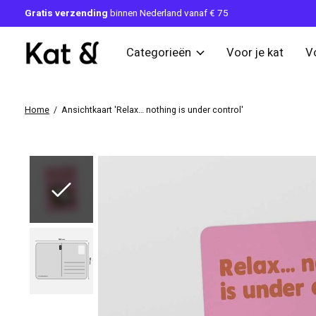
Gratis verzending
binnen Nederland vanaf € 75
Categorieën
Voor je kat
V
Home
/
Ansichtkaart 'Relax… nothing is under control'
Slideshow Items