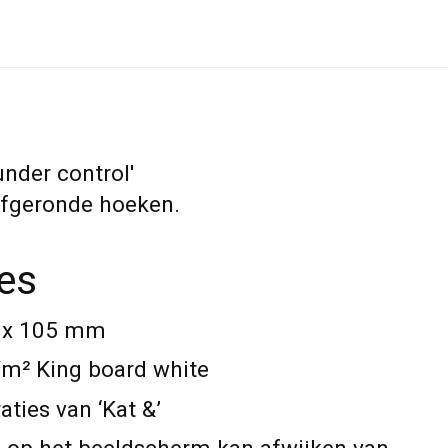
under control'
afgeronde hoeken.
ies
8 x 105 mm
/m² King board white
aties van ‘Kat &’