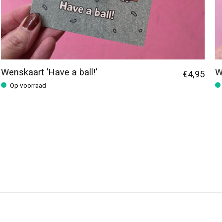
Wenskaart 'Have a ball!'
W
€4,95
Op voorraad