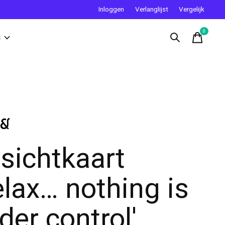
Inloggen
Verlanglijst
Vergelijk
0
items
s
sichtkaart
elax… nothing is
der control'