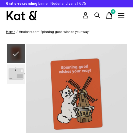
Gratis verzending
binnen Nederland vanaf € 75
0
items
Home
/
Ansichtkaart 'Spinning good wishes your way!'
Slideshow Items