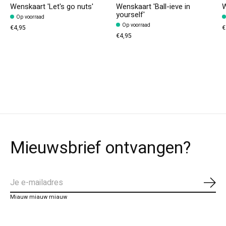
Wenskaart 'Let's go nuts'
Wenskaart 'Ball-ieve in
W
yourself'
Op voorraad
Op voorraad
€4,95
€
€4,95
Mieuwsbrief ontvangen?
Abo
Miauw miauw miauw