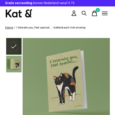
Gratis verzending
binnen Nederland vanaf € 75
0
items
Home
/
I tolerate you, feel special… - kattenkaart met envelop
Slideshow Items