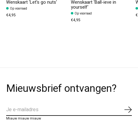
Wenskaart 'Let's go nuts'
Wenskaart 'Ball-ieve in
W
yourself'
Op voorraad
Op voorraad
€4,95
€
€4,95
Mieuwsbrief ontvangen?
Abo
Miauw miauw miauw