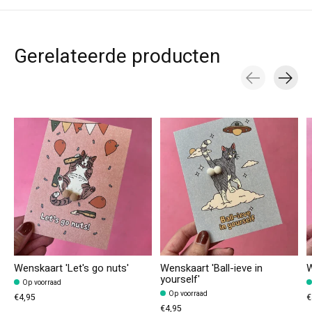
Gerelateerde producten
Carousel items
Wenskaart 'Let's go nuts'
Wenskaart 'Ball-ieve in
W
yourself'
Op voorraad
Op voorraad
€4,95
€
€4,95