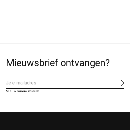
Mieuwsbrief ontvangen?
Abo
Miauw miauw miauw