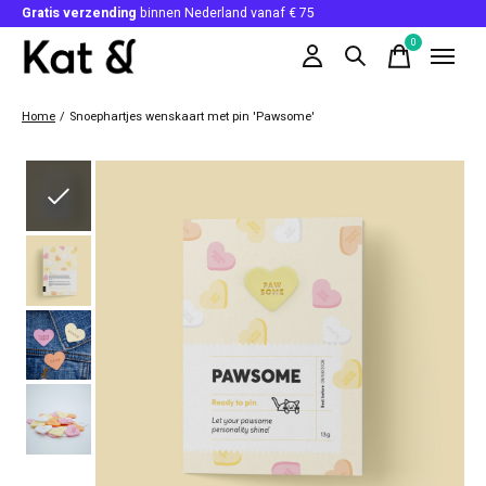
Gratis verzending
binnen Nederland vanaf € 75
0
items
Home
/
Snoephartjes wenskaart met pin 'Pawsome'
Slideshow Items