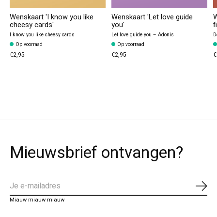
Wenskaart 'I know you like
Wenskaart 'Let love guide
W
cheesy cards'
you'
f
I know you like cheesy cards
Let love guide you – Adonis
D
Op voorraad
Op voorraad
€2,95
€2,95
€
Mieuwsbrief ontvangen?
Abo
Miauw miauw miauw