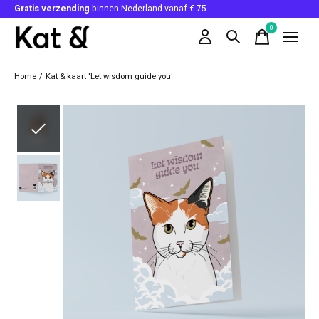
Gratis verzending
binnen Nederland vanaf € 75
0
items
Home
/
Kat & kaart 'Let wisdom guide you'
Slideshow Items