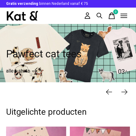
Gratis verzending
binnen Nederland vanaf € 75
0
items
Hero banner Items
Pawfect cat tees
alle t-shirts
0
3
/
0
3
Uitgelichte producten