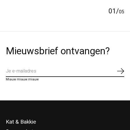
0
1
/
0
5
Mieuwsbrief ontvangen?
Abo
Miauw miauw miauw
Kat & Bakkie