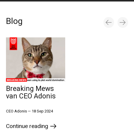
Blog
Blog items
Breaking Mews
van CEO Adonis
CEO Adonis
—
18 Sep 2024
Continue reading
the blog