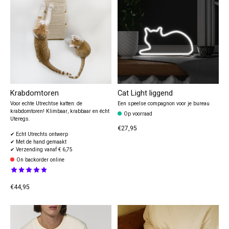
Krabdomtoren
Cat Light liggend
Voor echte Utrechtse katten: de
Een speelse compagnon voor je bureau
krabdomtoren! Klimbaar, krabbaar en écht
Op voorraad
Uteregs.
€27,95
✔ Echt Utrechts ontwerp
✔ Met de hand gemaakt
✔ Verzending vanaf € 6,75
On backorder online
The rating of this product is
5
out of 5
€44,95