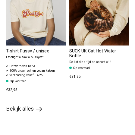
T-shirt Pussy / unisex
SUCK UK Cat Hot Water
Bottle
I thought a saw a pussycat!
De kat die altijd op schoot wil!
✔ Ontwerp van Kat &
Op voorraad
✔ 100% organisch en vegan katoen
✔ Verzending vanaf € 4,25
€31,95
Op voorraad
€32,95
Bekijk alles
products