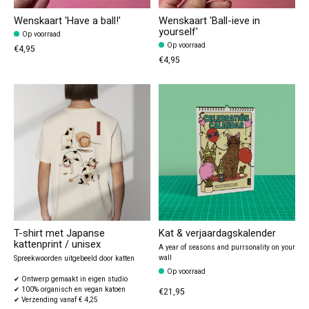
Wenskaart 'Have a ball!'
Wenskaart 'Ball-ieve in
yourself'
Op voorraad
Op voorraad
€4,95
€4,95
T-shirt met Japanse
Kat & verjaardagskalender
kattenprint / unisex
A year of seasons and purrsonality on your
wall
Spreekwoorden uitgebeeld door katten
Op voorraad
✔ Ontwerp gemaakt in eigen studio
✔ 100% organisch en vegan katoen
€21,95
✔ Verzending vanaf € 4,25