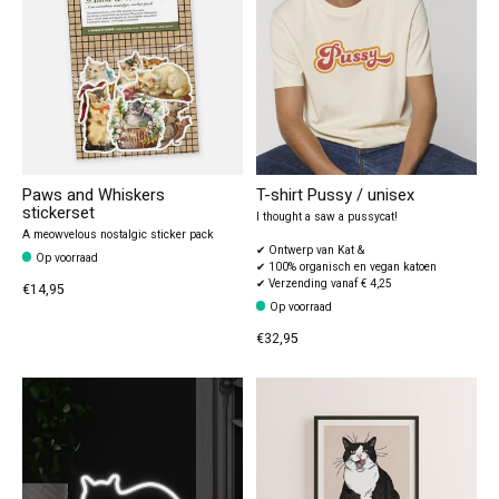
Paws and Whiskers
T-shirt Pussy / unisex
stickerset
I thought a saw a pussycat!
A meowvelous nostalgic sticker pack
✔ Ontwerp van Kat &
Op voorraad
✔ 100% organisch en vegan katoen
✔ Verzending vanaf € 4,25
€14,95
Op voorraad
€32,95