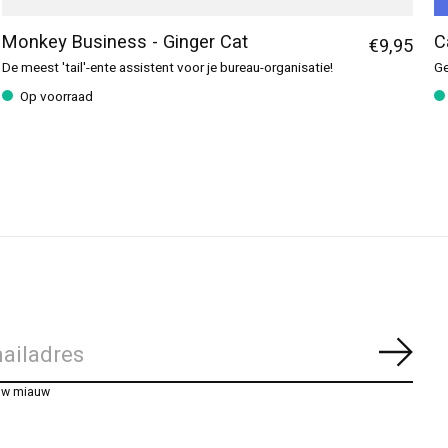
Monkey Business - Ginger Cat
C
€9,95
De meest 'tail'-ente assistent voor je bureau-organisatie!
Ge
Op voorraad
Abon
uw miauw