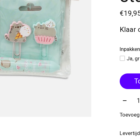
€19,9
Klaar 
Inpakken
Ja, g
T
Aantal
Toevoege
Levertij