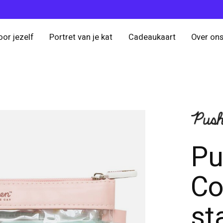
oor jezelf
Portret van je kat
Cadeaukaart
Over on
Pu
Co
st