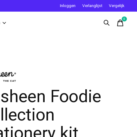
Inloggen
Verlanglijst
Vergelijk
0
items
s
sheen Foodie
llection
ationery kit