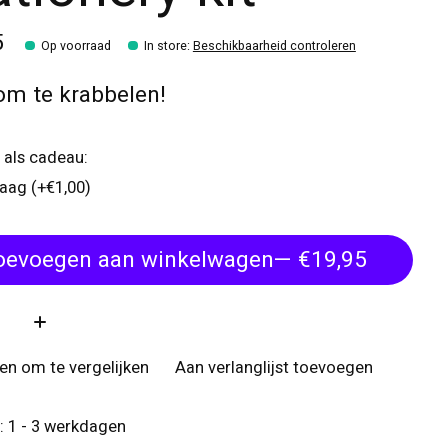
5
Op voorraad
In store
:
Beschikbaarheid controleren
om te krabbelen!
 als cadeau:
raag (+€1,00)
oevoegen aan winkelwagen
— €19,95
:
n om te vergelijken
Aan verlanglijst toevoegen
d: 1 - 3 werkdagen