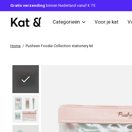
Gratis verzending
binnen Nederland vanaf € 75
Categorieën
Voor je kat
V
Home
/
Pusheen Foodie Collection stationery kit
Slideshow Items