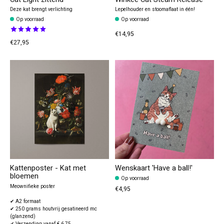
Deze kat brengt verlichting
Lepelhouder en stoomaflaat in één!
Op voorraad
Op voorraad
The rating of this product is
5
out of 5
€14,95
€27,95
Kattenposter - Kat met
Wenskaart 'Have a ball!'
bloemen
Op voorraad
Meownifieke poster
€4,95
✔ A2 formaat
✔ 250 grams houtvrij gesatineerd mc
(glanzend)
✔ Verzending vanaf € 6,75