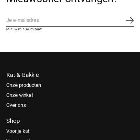
Abo
Miauw miauw miauw
Kat & Bakkie
Onze producten
Onze winkel
Over ons
Shop
Voor je kat