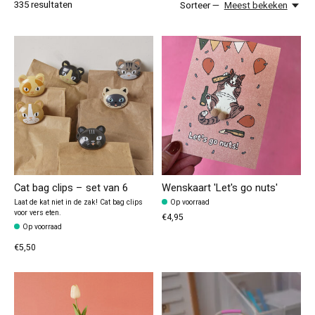
335
resultaten
Sorteer —
Meest bekeken
Cat bag clips – set van 6
Wenskaart 'Let's go nuts'
Laat de kat niet in de zak! Cat bag clips
Op voorraad
voor vers eten.
€4,95
Op voorraad
€5,50