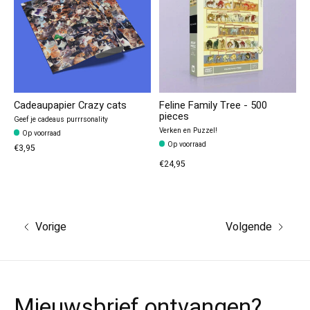
Cadeaupapier Crazy cats
Feline Family Tree - 500
pieces
Geef je cadeaus purrrsonality
Verken en Puzzel!
Op voorraad
Op voorraad
€3,95
€24,95
Vorige
Volgende
Mieuwsbrief ontvangen?