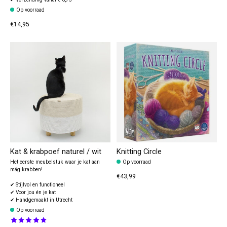
Op voorraad
€14,95
Kat & krabpoef naturel / wit
Knitting Circle
Het eerste meubelstuk waar je kat aan
Op voorraad
mág krabben!
€43,99
✔ Stijlvol en functioneel
✔ Voor jou én je kat
✔ Handgemaakt in Utrecht
Op voorraad
The rating of this product is
5
out of 5