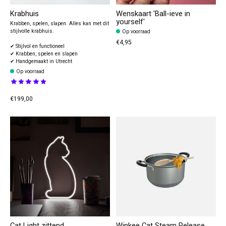
Krabhuis
Wenskaart 'Ball-ieve in
yourself'
Krabben, spelen, slapen. Alles kan met dit
stijlvolle krabhuis.
Op voorraad
€4,95
✔ Stijlvol en functioneel
✔ Krabben, spelen en slapen
✔ Handgemaakt in Utrecht
Op voorraad
The rating of this product is
5
out of 5
€199,00
Cat Light zittend
Winkee Cat Steam Release