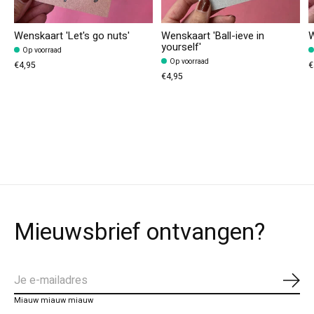
Wenskaart 'Let's go nuts'
Wenskaart 'Ball-ieve in
W
yourself'
Op voorraad
Op voorraad
€4,95
€
€4,95
Mieuwsbrief ontvangen?
Abo
Miauw miauw miauw