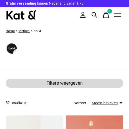
Gratis verzending
binnen Nederland vanaf € 75
0
items
Home
/
Merken
/
Balvi
Balvi
Filters weergeven
32
resultaten
Sorteer —
Meest bekeken