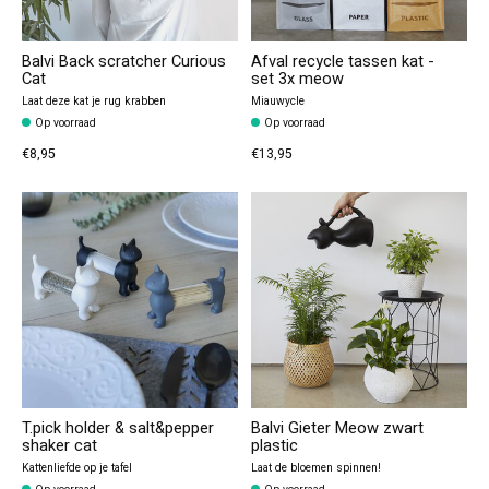
Balvi Back scratcher Curious
Afval recycle tassen kat -
Cat
set 3x meow
Laat deze kat je rug krabben
Miauwycle
Op voorraad
Op voorraad
€8,95
€13,95
T.pick holder & salt&pepper
Balvi Gieter Meow zwart
shaker cat
plastic
Kattenliefde op je tafel
Laat de bloemen spinnen!