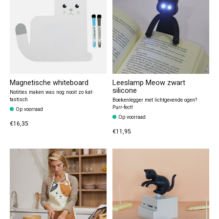
Magnetische whiteboard
Leeslamp Meow zwart
silicone
Notities maken was nog nooit zo kat-
tastisch
Boekenlegger met lichtgevende ogen?
Purr-fect!
Op voorraad
Op voorraad
€16,35
€11,95