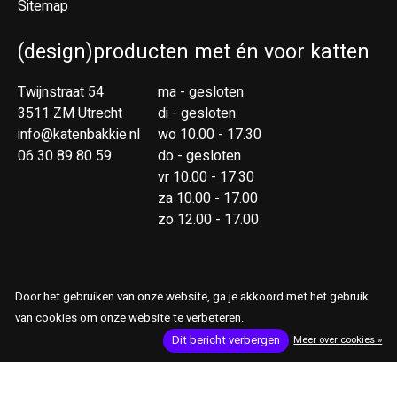
Sitemap
(design)producten met én voor katten
Twijnstraat 54
ma - gesloten
3511 ZM Utrecht
di - gesloten
info@katenbakkie.nl
wo 10.00 - 17.30
06 30 89 80 59
do - gesloten
vr 10.00 - 17.30
za 10.00 - 17.00
zo 12.00 - 17.00
Door het gebruiken van onze website, ga je akkoord met het gebruik
van cookies om onze website te verbeteren.
RSS-feed
© Copyright 2026 Kat & Bakkie
Dit bericht verbergen
Meer over cookies »