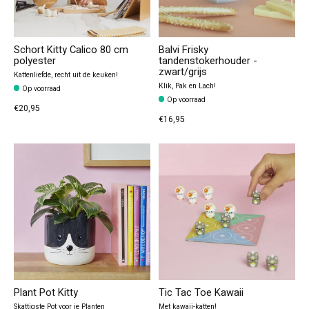
Schort Kitty Calico 80 cm
Balvi Frisky
polyester
tandenstokerhouder -
zwart/grijs
Kattenliefde, recht uit de keuken!
Klik, Pak en Lach!
Op voorraad
Op voorraad
€20,95
€16,95
Plant Pot Kitty
Tic Tac Toe Kawaii
Skattigste Pot voor je Planten
Met kawaii-katten!