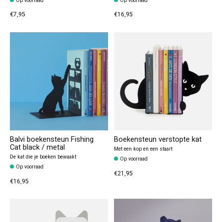
Op voorraad
Op voorraad
€7,95
€16,95
Balvi boekensteun Fishing
Boekensteun verstopte kat
Cat black / metal
Met een kop en een staart
De kat die je boeken bewaakt
Op voorraad
Op voorraad
€21,95
€16,95