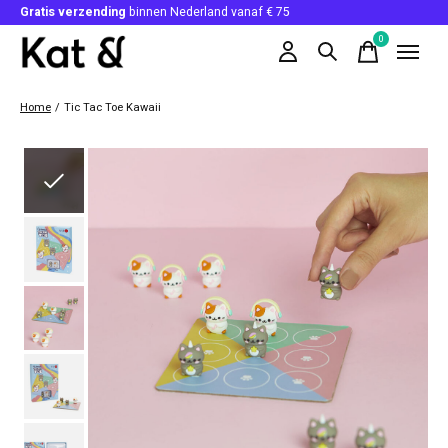
Gratis verzending
binnen Nederland vanaf € 75
0
items
Home
/
Tic Tac Toe Kawaii
Slideshow Items