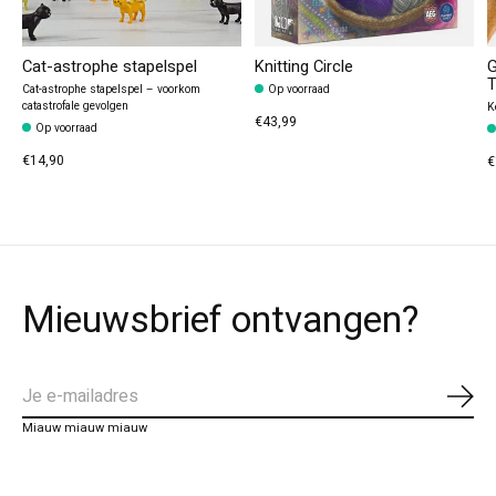
Cat-astrophe stapelspel
Knitting Circle
G
T
Cat-astrophe stapelspel – voorkom
Op voorraad
catastrofale gevolgen
K
€43,99
Op voorraad
€14,90
€
Mieuwsbrief ontvangen?
Abo
Miauw miauw miauw