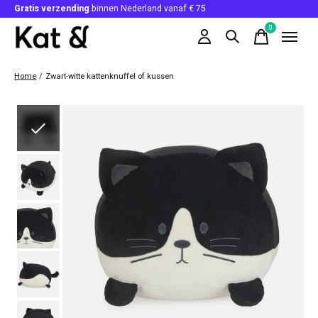
Gratis verzending
binnen Nederland vanaf € 75
0
items
Home
/
Zwart-witte kattenknuffel of kussen
Slideshow Items