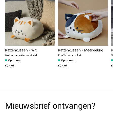
Kattenkussen - Wit
Kattenkussen - Meerkleurig
K
Wolken van witte zachtheid
Knuffelbaar comfort
S
Op voorraad
Op voorraad
€24,95
€24,95
€
Mieuwsbrief ontvangen?