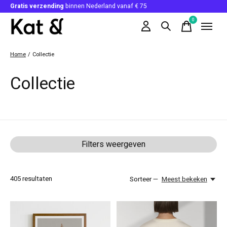
Gratis verzending
binnen Nederland vanaf € 75
0
items
Home
/
Collectie
Collectie
Filters weergeven
405
resultaten
Sorteer —
Meest bekeken