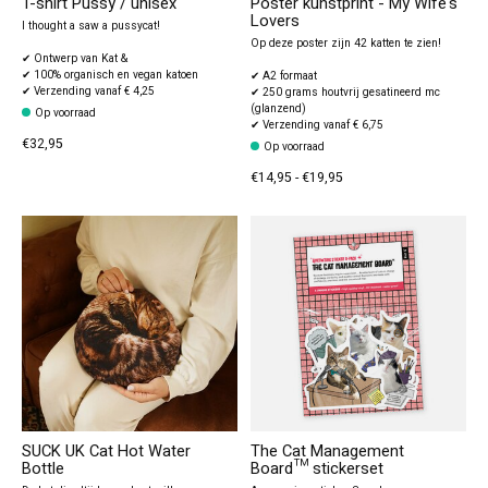
T-shirt Pussy / unisex
Poster kunstprint - My Wife's
Lovers
I thought a saw a pussycat!
Op deze poster zijn 42 katten te zien!
✔ Ontwerp van Kat &
✔ 100% organisch en vegan katoen
✔ A2 formaat
✔ Verzending vanaf € 4,25
✔ 250 grams houtvrij gesatineerd mc
(glanzend)
Op voorraad
✔ Verzending vanaf € 6,75
€32,95
Op voorraad
€14,95 - €19,95
SUCK UK Cat Hot Water
The Cat Management
Bottle
Board™ stickerset