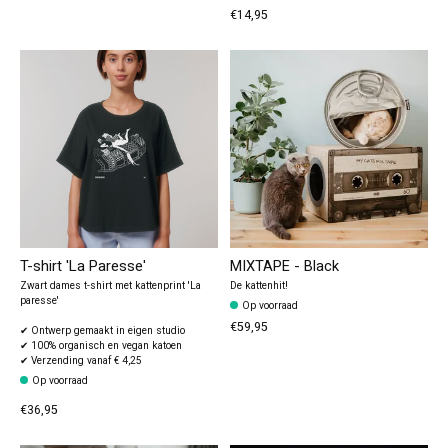
€14,95
T-shirt 'La Paresse'
MIXTAPE - Black
Zwart dames t-shirt met kattenprint 'La
De kattenhit!
paresse'
Op voorraad
€59,95
✔ Ontwerp gemaakt in eigen studio
✔ 100% organisch en vegan katoen
✔ Verzending vanaf € 4,25
Op voorraad
€36,95