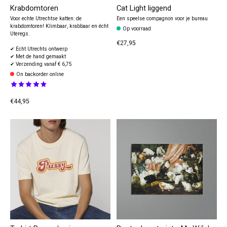
Krabdomtoren
Cat Light liggend
Voor echte Utrechtse katten: de
Een speelse compagnon voor je bureau
krabdomtoren! Klimbaar, krabbaar en écht
Op voorraad
Uteregs.
€27,95
✔ Echt Utrechts ontwerp
✔ Met de hand gemaakt
✔ Verzending vanaf € 6,75
On backorder online
The rating of this product is
5
out of 5
€44,95