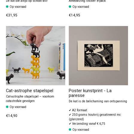
De kat die altijd op schoot wil!
Ameowzing sticker 8-pack
Op voorraad
Op voorraad
€31,95
€14,95
Cat-astrophe stapelspel
Poster kunstprint - La
paresse
Cat-astrophe stapelspel – voorkom
catastrofale gevolgen
De kat is de belichaming van ontspanning
Op voorraad
✔ A2 formaat
✔ 250 grams houtvrij gesatineerd mc
€14,90
(glanzend)
✔ Verzending vanaf € 6,75
Op voorraad