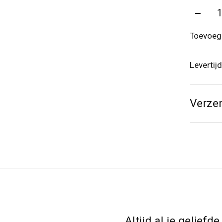
Aantal
Toevoege
Levertijd
Verze
Altijd al je gelief