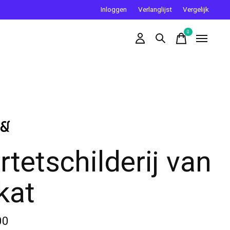
Inloggen
Verlanglijst
Vergelijk
0
items
rtetschilderij van
 kat
00