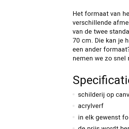
Het formaat van het
verschillende afme
van de twee standa
70 cm. Die kan je h
een ander formaat
nemen we zo snel m
Specificat
schilderij op can
acrylverf
in elk gewenst fo
de prijs wordt be