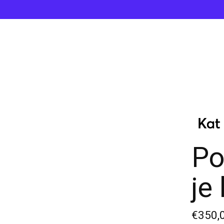
Po
je
€350,