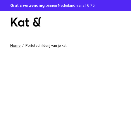
Gratis verzending
binnen Nederland vanaf € 75
Home
/
Portetschilderij van je kat