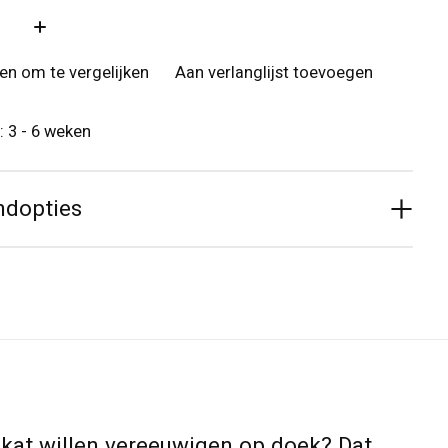
:
n om te vergelijken
Aan verlanglijst toevoegen
: 3 - 6 weken
ndopties
de kat willen vereeuwigen op doek? Dat