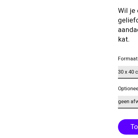
Wil je
gelief
aandac
kat.
Formaat
Optionee
To