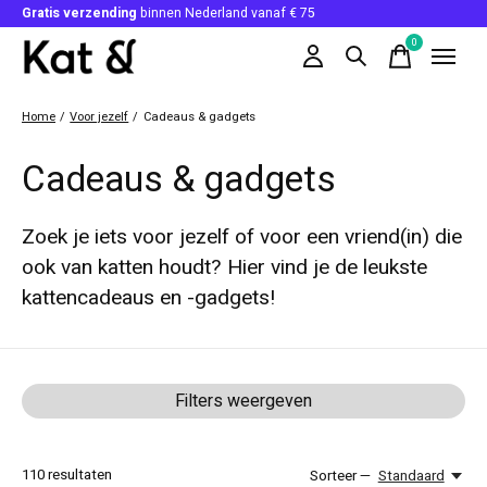
Gratis verzending
binnen Nederland vanaf € 75
0
items
Home
/
Voor jezelf
/
Cadeaus & gadgets
Cadeaus & gadgets
Zoek je iets voor jezelf of voor een vriend(in) die
ook van katten houdt? Hier vind je de leukste
kattencadeaus en -gadgets!
Filters weergeven
110
resultaten
Sorteer —
Standaard