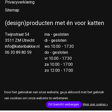
Privacyverklaring
Sitemap
(design)producten met én voor katten
Twijnstraat 54
ma - gesloten
3511 ZM Utrecht
di - gesloten
info@katenbakkie.nl
wo 10.00 - 17.30
06 30 89 80 59
do - gesloten
vr 10.00 - 17.30
za 10.00 - 17.00
zo 12.00 - 17.00
Door het gebruiken van onze website, ga je akkoord met het gebruik
van cookies om onze website te verbeteren.
RSS-feed
© Copyright 2026 Kat & Bakkie
Dit bericht verbergen
Meer over cookies »