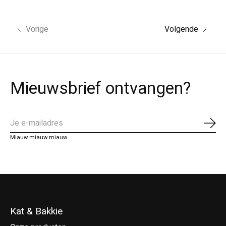
Vorige
Volgende
Mieuwsbrief ontvangen?
Abo
Miauw miauw miauw
Kat & Bakkie