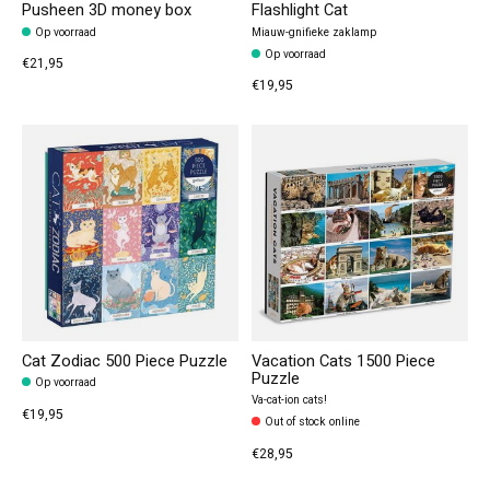
Pusheen 3D money box
Flashlight Cat
Op voorraad
Miauw-gnifieke zaklamp
Op voorraad
€21,95
€19,95
Cat Zodiac 500 Piece Puzzle
Vacation Cats 1500 Piece
Puzzle
Op voorraad
Va-cat-ion cats!
€19,95
Out of stock online
€28,95