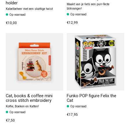
holder
Maakt van je fiets een purr-fecte
blikvanger!
Kabelbeheer met een skattige twist
Op voorraad
Op voorraad
€12,99
€10,00
Cat, books & coffee mini
Funko POP figure Felix the
cross stitch embroidery
Cat
Koffie, Boeken en Katten!
Op voorraad
Op voorraad
€17,95
€7,50