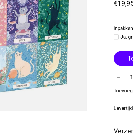
€19,9
Inpakken
Ja, g
T
Aantal
Toevoege
Levertij
Verze