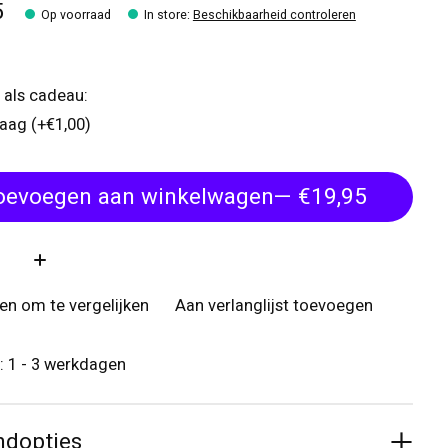
5
Op voorraad
In store
:
Beschikbaarheid controleren
 als cadeau:
raag (+€1,00)
oevoegen aan winkelwagen
— €19,95
:
n om te vergelijken
Aan verlanglijst toevoegen
d: 1 - 3 werkdagen
ndopties