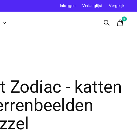
Inloggen
Verlanglijst
Vergelijk
0
items
s
t Zodiac - katten
errenbeelden
zzel