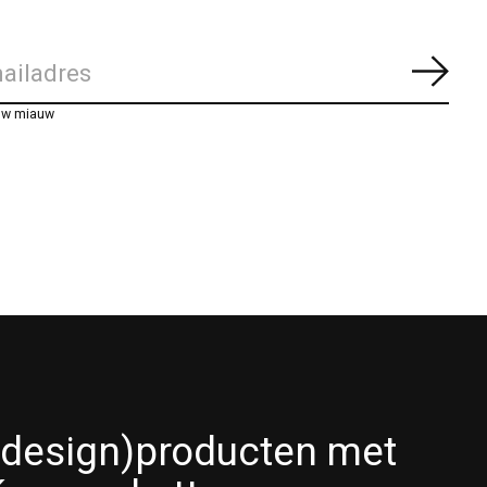
Abon
uw miauw
(design)producten met