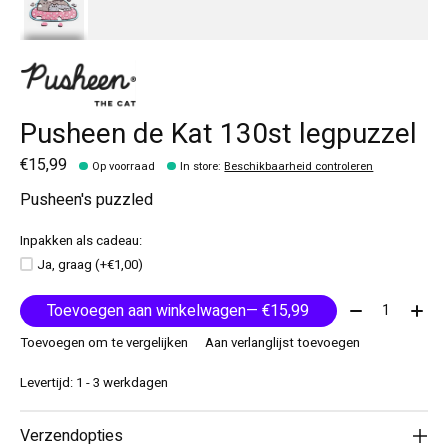
Pusheen de Kat 130st legpuzzel
€15,99
Op voorraad
In store
:
Beschikbaarheid controleren
Pusheen's puzzled
Inpakken als cadeau:
Ja, graag (+€1,00)
Aantal:
Toevoegen aan winkelwagen
— €15,99
Toevoegen om te vergelijken
Aan verlanglijst toevoegen
Levertijd: 1 - 3 werkdagen
Verzendopties