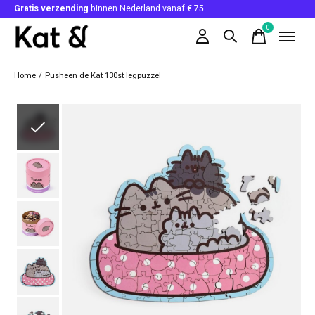
Gratis verzending
binnen Nederland vanaf € 75
0
items
Home
/
Pusheen de Kat 130st legpuzzel
Slideshow Items