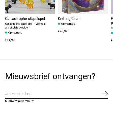
Cat-astrophe stapelspel
Knitting Circle
F
p
Cat-astrophe stapelspel – voorkom
Op voorraad
catastrofale gevolgen
V
€43,99
Op voorraad
€14,90
€
Mieuwsbrief ontvangen?
Abo
Miauw miauw miauw