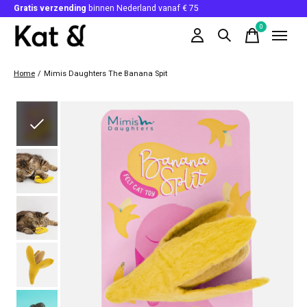
Gratis verzending
binnen Nederland vanaf € 75
0
items
Home
/
Mimis Daughters The Banana Spit
Slideshow Items