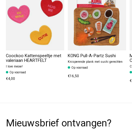
Coockoo Kattenspeeltje met
KONG Pull-A-Partz Sushi
M
valeriaan HEARTFELT
C
Knisperende plank met sushi gerechten
I love meow!
C
Op voorraad
Op voorraad
€16,50
€4,00
€
Mieuwsbrief ontvangen?