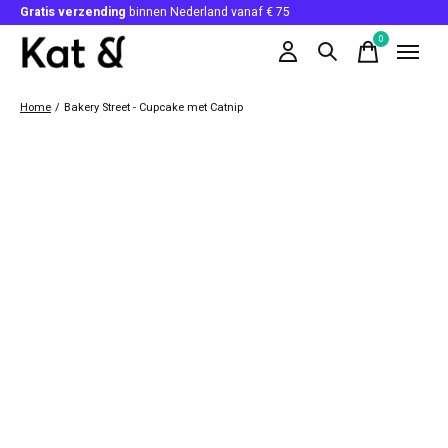
Gratis verzending
binnen Nederland vanaf € 75
0
items
Home
/
Bakery Street - Cupcake met Catnip