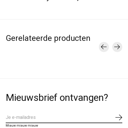
Gerelateerde producten
Carousel items
Mieuwsbrief ontvangen?
Abo
Miauw miauw miauw