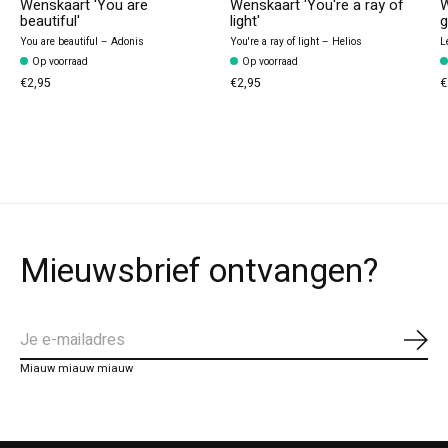
Wenskaart 'You are
Wenskaart 'You're a ray of
W
beautiful'
light'
g
You are beautiful – Adonis
You're a ray of light – Helios
L
Op voorraad
Op voorraad
€2,95
€2,95
€
Mieuwsbrief ontvangen?
Abo
Miauw miauw miauw