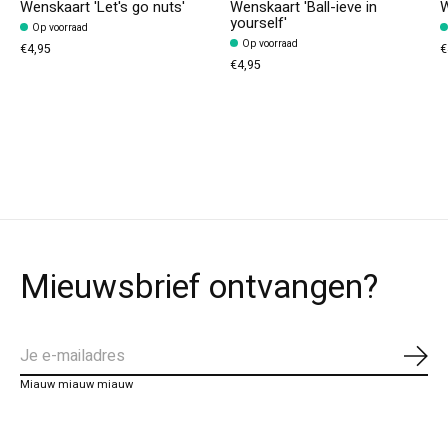
Wenskaart 'Let's go nuts'
Wenskaart 'Ball-ieve in
W
yourself'
Op voorraad
Op voorraad
€4,95
€
€4,95
Mieuwsbrief ontvangen?
Abo
Miauw miauw miauw