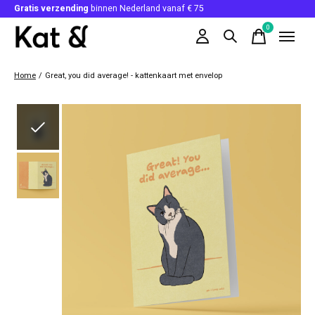
Gratis verzending
binnen Nederland vanaf € 75
0
items
Home
/
Great, you did average! - kattenkaart met envelop
Slideshow Items