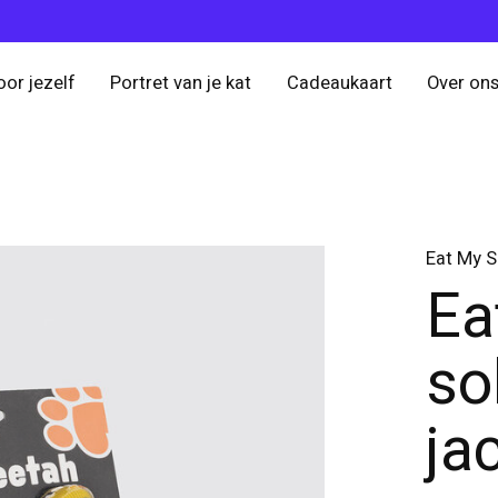
oor jezelf
Portret van je kat
Cadeaukaart
Over on
Eat My 
Ea
so
ja