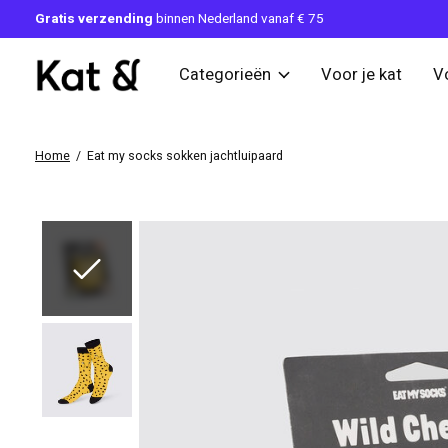
Gratis verzending
binnen Nederland vanaf € 75
Categorieën
Voor je kat
V
Home
/
Eat my socks sokken jachtluipaard
Slideshow Items