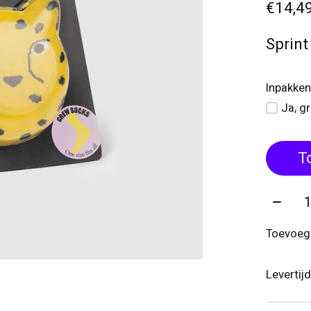
€14,4
Sprint
Inpakken
Ja, g
T
Aantal
Toevoege
Levertij