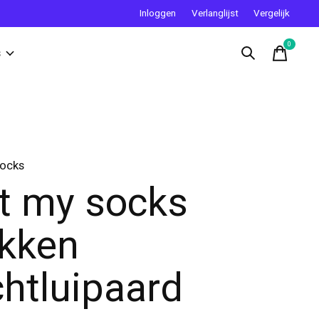
Inloggen
Verlanglijst
Vergelijk
0
items
s
Socks
t my socks
kken
chtluipaard