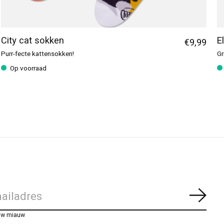
City cat sokken
E
€9,99
Purr-fecte kattensokken!
Gr
Op voorraad
Abon
uw miauw