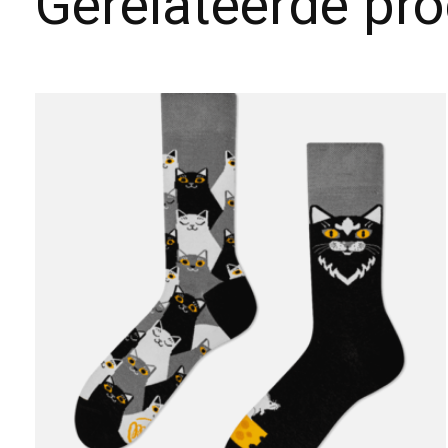
Gerelateerde pr
Carousel items