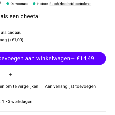
9
Op voorraad
In store
:
Beschikbaarheid controleren
 als een cheeta!
 als cadeau:
raag (+€1,00)
oevoegen aan winkelwagen
— €14,49
:
n om te vergelijken
Aan verlanglijst toevoegen
d: 1 - 3 werkdagen