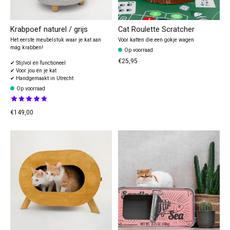
Krabpoef naturel / grijs
Cat Roulette Scratcher
Het eerste meubelstuk waar je kat aan
Voor katten die een gokje wagen
mág krabben!
Op voorraad
€25,95
✔ Stijlvol en functioneel
✔ Voor jou én je kat
✔ Handgemaakt in Utrecht
Op voorraad
The rating of this product is
5
out of 5
€149,00