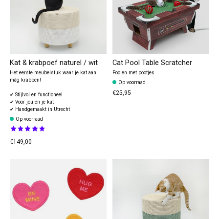
Kat & krabpoef naturel / wit
Cat Pool Table Scratcher
Het eerste meubelstuk waar je kat aan
Poolen met pootjes
mág krabben!
Op voorraad
€25,95
✔ Stijlvol en functioneel
✔ Voor jou én je kat
✔ Handgemaakt in Utrecht
Op voorraad
The rating of this product is
5
out of 5
€149,00