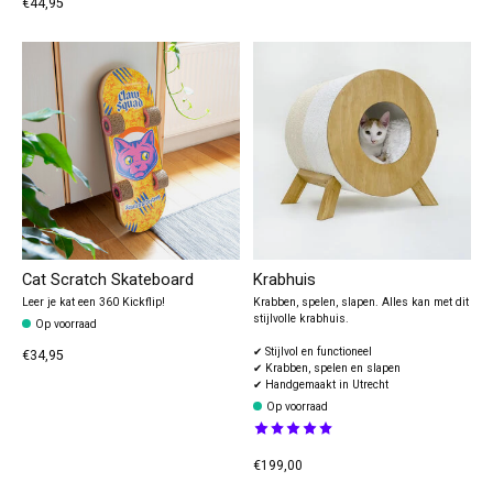
€44,95
Cat Scratch Skateboard
Krabhuis
Leer je kat een 360 Kickflip!
Krabben, spelen, slapen. Alles kan met dit
stijlvolle krabhuis.
Op voorraad
✔ Stijlvol en functioneel
€34,95
✔ Krabben, spelen en slapen
✔ Handgemaakt in Utrecht
Op voorraad
The rating of this product is
5
out
€199,00