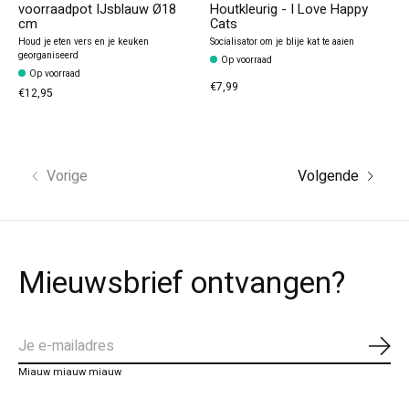
voorraadpot IJsblauw Ø18
Houtkleurig - I Love Happy
cm
Cats
Houd je eten vers en je keuken
Socialisator om je blije kat te aaien
georganiseerd
Op voorraad
Op voorraad
€7,99
€12,95
Vorige
Volgende
Mieuwsbrief ontvangen?
Abo
Miauw miauw miauw