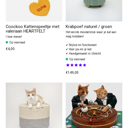
Coockoo Kattenspeeltje met
Krabpoef naturel / groen
valeriaan HEARTFELT
Het eerste meubelstuk waar je kat aan
mág krabben!
I love meow!
Op voorraad
✔ Stijlvol en functioneel
€4,00
✔ Voor jou én je kat
✔ Handgemaakt in Utrecht
Op voorraad
The rating of this product is
5
out
€149,00