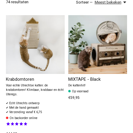
74
resultaten
Sorteer —
Meest bekeken
Krabdomtoren
MIXTAPE - Black
Voor echte Utrechtse katten: de
De kattenhit!
krabdomtoren! Klimbaar, krabbaar en écht
Op voorraad
Uteregs.
€59,95
✔ Echt Utrechts ontwerp
✔ Met de hand gemaakt
✔ Verzending vanaf € 6,75
On backorder online
The rating of this product is
5
out of 5