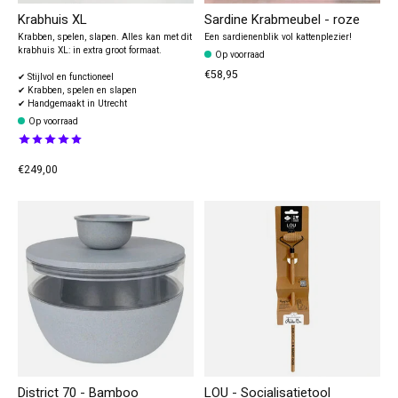
Krabhuis XL
Sardine Krabmeubel - roze
Krabben, spelen, slapen. Alles kan met dit
Een sardienenblik vol kattenplezier!
krabhuis XL: in extra groot formaat.
Op voorraad
€58,95
✔ Stijlvol en functioneel
✔ Krabben, spelen en slapen
✔ Handgemaakt in Utrecht
Op voorraad
The rating of this product is
5
out of 5
€249,00
District 70 - Bamboo
LOU - Socialisatietool