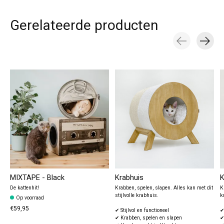
Gerelateerde producten
Carousel items
MIXTAPE - Black
Krabhuis
K
De kattenhit!
Krabben, spelen, slapen. Alles kan met dit
K
stijlvolle krabhuis.
k
Op voorraad
€59,95
✔ Stijlvol en functioneel
✔
✔ Krabben, spelen en slapen
✔