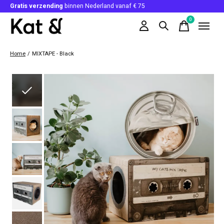
Gratis verzending
binnen Nederland vanaf € 75
0
items
Home
/
MIXTAPE - Black
Slideshow Items