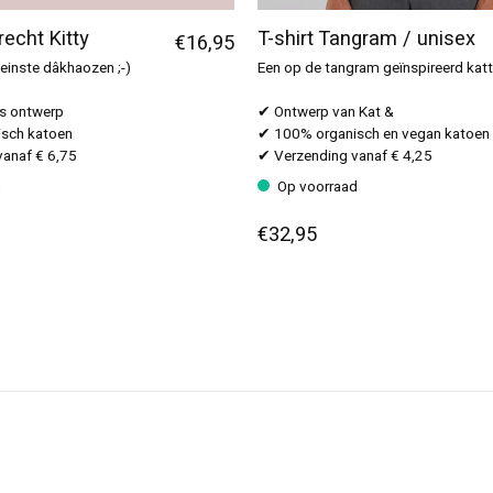
echt Kitty
T-shirt Tangram / unisex
€16,95
kleinste dâkhaozen ;-)
Een op de tangram geïnspireerd katte
ts ontwerp
✔ Ontwerp van Kat &
sch katoen
✔ 100% organisch en vegan katoen
anaf € 6,75
✔ Verzending vanaf € 4,25
d
Op voorraad
€32,95