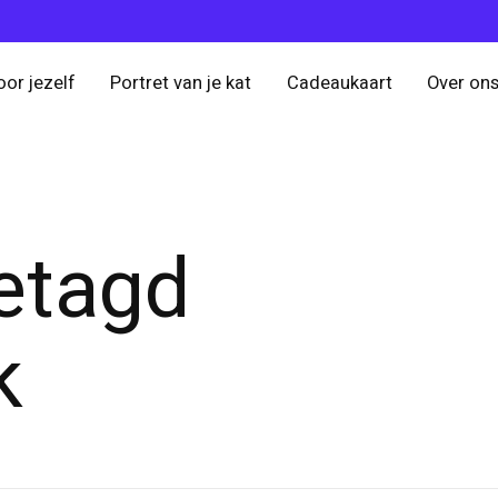
oor jezelf
Portret van je kat
Cadeaukaart
Over on
etagd
k