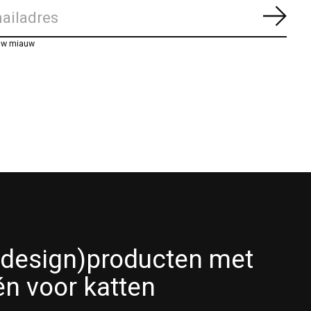
Abon
uw miauw
(design)producten met
én voor katten