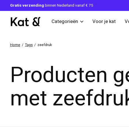
Gratis verzending
binnen Nederland vanaf € 75
Categorieën
Voor je kat
V
Home
/
Tags
/
zeefdruk
Producten g
met zeefdru