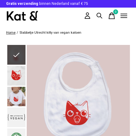
Gratis verzending
binnen Nederland vanaf € 75
0
items
Home
/
Slabbetje Utrecht kitty van vegan katoen
Slideshow Items