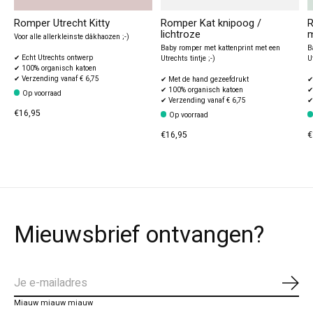
Romper Utrecht Kitty
Romper Kat knipoog /
R
lichtroze
m
Voor alle allerkleinste dâkhaozen ;-)
Baby romper met kattenprint met een
B
✔ Echt Utrechts ontwerp
Utrechts tintje ;-)
U
✔ 100% organisch katoen
✔ Verzending vanaf € 6,75
✔ Met de hand gezeefdrukt
✔
✔ 100% organisch katoen
✔
Op voorraad
✔ Verzending vanaf € 6,75
✔
€16,95
Op voorraad
€16,95
€
Mieuwsbrief ontvangen?
Abo
Miauw miauw miauw