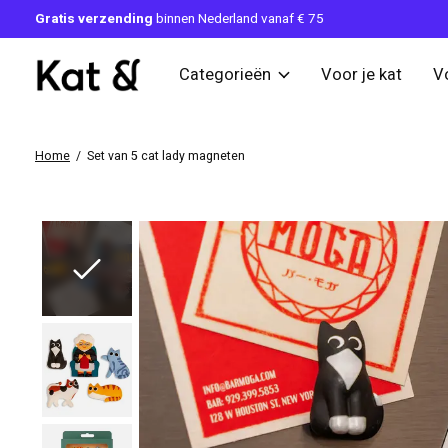
Gratis verzending
binnen Nederland vanaf € 75
Categorieën
Voor je kat
V
Home
/
Set van 5 cat lady magneten
Slideshow Items