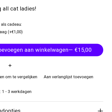
 all cat ladies!
 als cadeau:
raag (+€1,00)
oevoegen aan winkelwagen
— €15,00
:
n om te vergelijken
Aan verlanglijst toevoegen
d: 1 - 3 werkdagen
ndopties