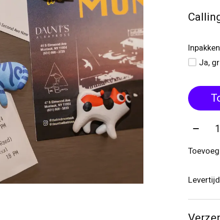
Calling
Inpakken
Ja, g
T
Aantal
Toevoege
Levertij
Verze