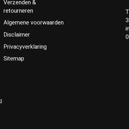
Verzenden &
retourneren
T
3
Algemene voorwaarden
i
Disclaimer
0
Privacyverklaring
Sitemap
d