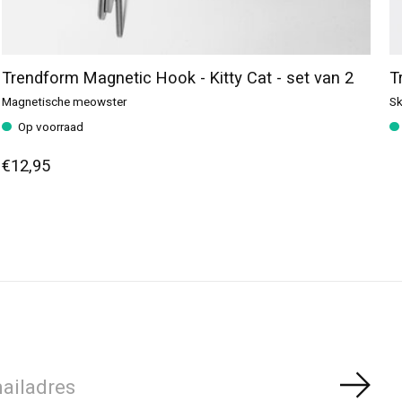
Trendform Magnetic Hook - Kitty Cat - set van 2
T
Magnetische meowster
Sk
Op voorraad
€12,95
Abon