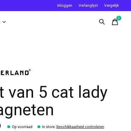
Inloggen
Verlanglijst
Vergelijk
0
items
s
t van 5 cat lady
gneten
0
Op voorraad
In store
:
Beschikbaarheid controleren