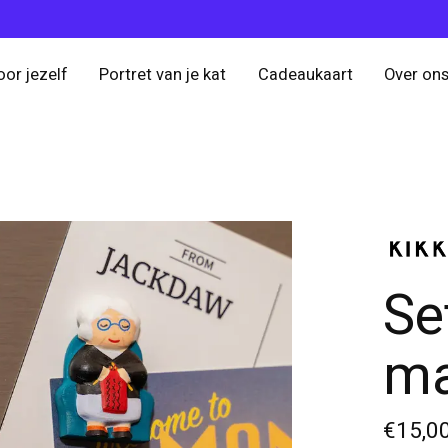
oor jezelf
Portret van je kat
Cadeaukaart
Over on
Se
ma
€15,0