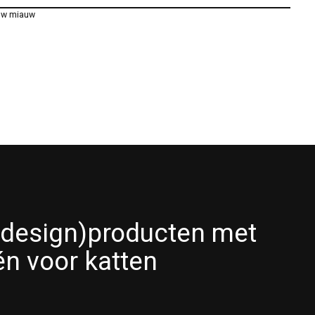
uw miauw
(design)producten met
én voor katten