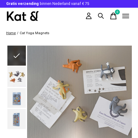
Gratis verzending
binnen Nederland vanaf € 75
0
items
Home
/
Cat Yoga Magnets
Slideshow Items