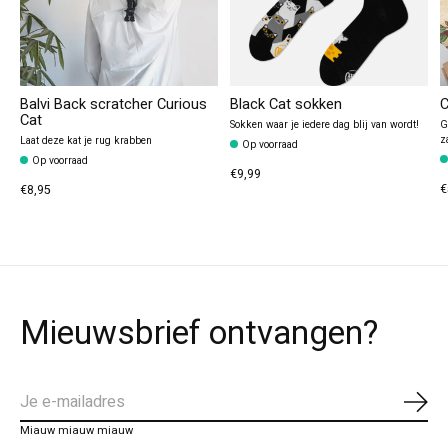
Balvi Back scratcher Curious
Black Cat sokken
C
Cat
Sokken waar je iedere dag blij van wordt!
G
z
Laat deze kat je rug krabben
Op voorraad
Op voorraad
€9,99
€
€8,95
Mieuwsbrief ontvangen?
Abo
Miauw miauw miauw