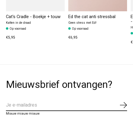
Cat's Cradle - Boekje + touw
Ed the cat anti stressbal
E
-
Katten in de draad
Geen stress met Ed!
H
Op voorraad
Op voorraad
€5,95
€6,95
€
Mieuwsbrief ontvangen?
Abo
Miauw miauw miauw