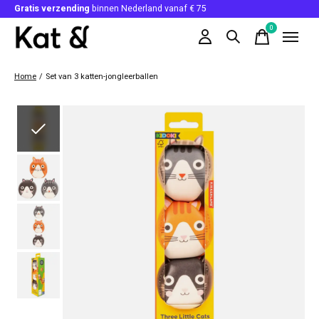
Gratis verzending
binnen Nederland vanaf € 75
0
items
Home
/
Set van 3 katten-jongleerballen
Slideshow Items