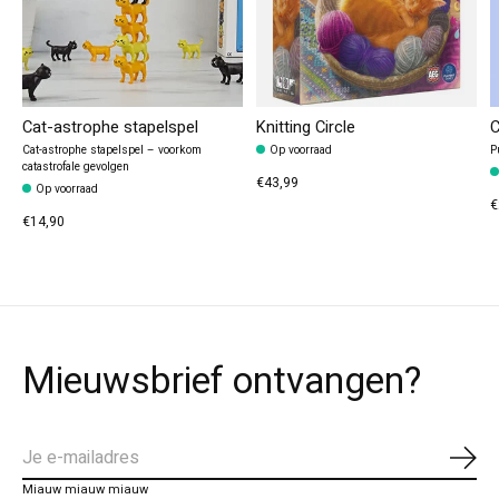
Cat-astrophe stapelspel
Knitting Circle
C
Cat-astrophe stapelspel – voorkom
Op voorraad
P
catastrofale gevolgen
€43,99
Op voorraad
€
€14,90
Mieuwsbrief ontvangen?
Abo
Miauw miauw miauw