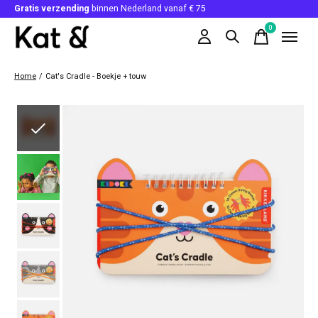
Gratis verzending
binnen Nederland vanaf € 75
0
items
Home
/
Cat's Cradle - Boekje + touw
Slideshow Items