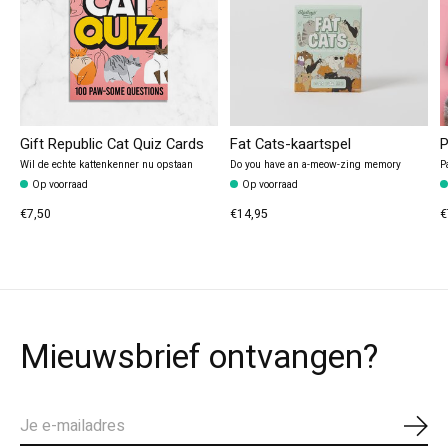
Gift Republic Cat Quiz Cards
Fat Cats-kaartspel
P
Wil de echte kattenkenner nu opstaan
Do you have an a-meow-zing memory
P
Op voorraad
Op voorraad
€7,50
€14,95
€
Mieuwsbrief ontvangen?
Abo