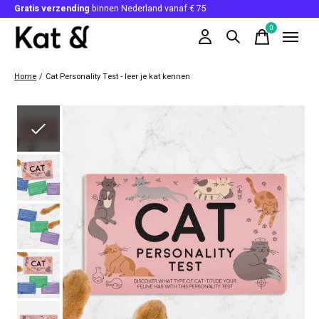
Gratis verzending
binnen Nederland vanaf € 75
0
items
Home
/
Cat Personality Test - leer je kat kennen
Slideshow Items