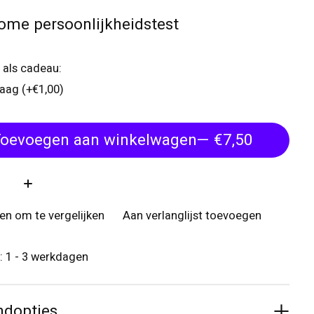
ome persoonlijkheidstest
 als cadeau:
raag (+€1,00)
oevoegen aan winkelwagen
— €7,50
:
n om te vergelijken
Aan verlanglijst toevoegen
d: 1 - 3 werkdagen
ndopties