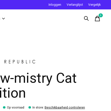
Inloggen
Verlanglijst
Vergelijk
0
items
s
w-mistry Cat
ition
Op voorraad
In store
:
Beschikbaarheid controleren