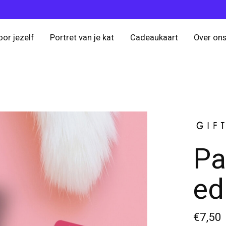
oor jezelf
Portret van je kat
Cadeaukaart
Over on
Pa
ed
€7,50