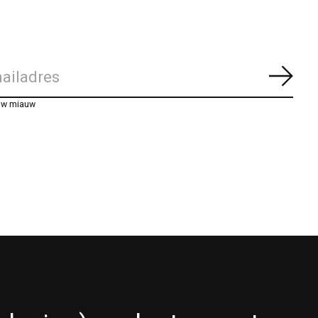
Abon
uw miauw