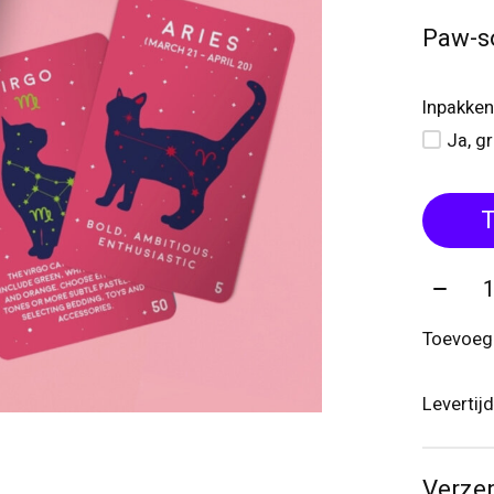
Paw-s
Inpakken
Ja, g
T
Aantal
Toevoege
Levertij
Verze