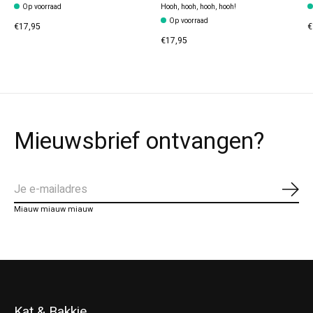
Op voorraad
Hooh, hooh, hooh, hooh!
Op voorraad
€17,95
€
€17,95
Mieuwsbrief ontvangen?
Abo
Miauw miauw miauw
Kat & Bakkie