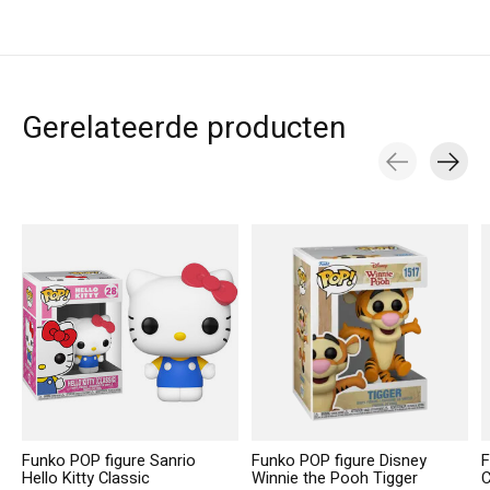
Gerelateerde producten
Carousel items
Funko POP figure Sanrio
Funko POP figure Disney
F
Hello Kitty Classic
Winnie the Pooh Tigger
C