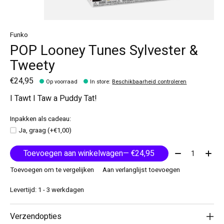
Funko
POP Looney Tunes Sylvester &
Tweety
€24,95
Op voorraad
In store
:
Beschikbaarheid controleren
I Tawt I Taw a Puddy Tat!
Inpakken als cadeau:
Ja, graag (+€1,00)
Aantal:
Toevoegen aan winkelwagen
— €24,95
Toevoegen om te vergelijken
Aan verlanglijst toevoegen
Levertijd: 1 - 3 werkdagen
Verzendopties