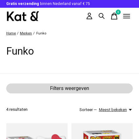
Gratis verzending
binnen Nederland vanaf € 75
0
items
Home
/
Merken
/
Funko
Funko
Filters weergeven
4
resultaten
Sorteer —
Meest bekeken