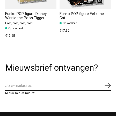
Funko POP figure Disney
Funko POP figure Felix the
Winnie the Pooh Tigger
Cat
Hooh, hooh, hooh, hooh!
Op voorraad
Op voorraad
€17,95
€17,95
Mieuwsbrief ontvangen?
Abo
Miauw miauw miauw