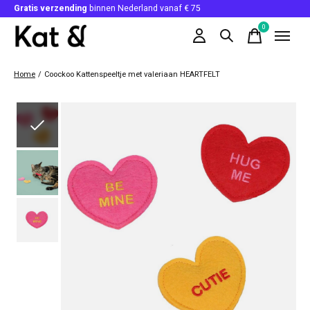
Gratis verzending
binnen Nederland vanaf € 75
0
items
Home
/
Coockoo Kattenspeeltje met valeriaan HEARTFELT
Slideshow Items