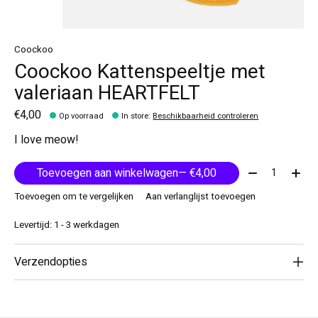
Coockoo
Coockoo Kattenspeeltje met
valeriaan HEARTFELT
€4,00
Op voorraad
In store
:
Beschikbaarheid controleren
I love meow!
Aantal:
Toevoegen aan winkelwagen
— €4,00
Toevoegen om te vergelijken
Aan verlanglijst toevoegen
Levertijd: 1 - 3 werkdagen
Verzendopties