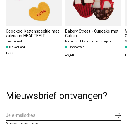
Coockoo Kattenspeeltje met
Bakery Street - Cupcake met
M
valeriaan HEARTFELT
Catnip
C
I love meow!
Niet alleen lekker om naar te kijken
C
Op voorraad
Op voorraad
€4,00
€3,60
€
Mieuwsbrief ontvangen?
Abo
Miauw miauw miauw