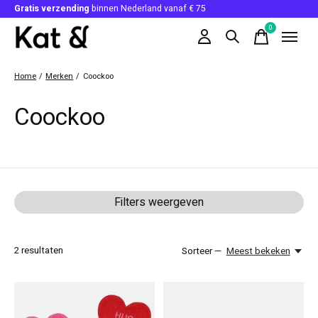
Gratis verzending
binnen Nederland vanaf € 75
0
items
Home
/
Merken
/
Coockoo
Coockoo
Filters weergeven
2
resultaten
Sorteer —
Meest bekeken