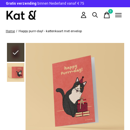
Gratis verzending
binnen Nederland vanaf € 75
0
items
Home
/
Happy purrr-day! - kattenkaart met envelop
Slideshow Items