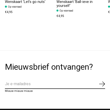
Wenskaart 'Let's go nuts'
Wenskaart 'Ball-ieve in
W
yourself'
Op voorraad
Op voorraad
€4,95
€
€4,95
Mieuwsbrief ontvangen?
Abo
Miauw miauw miauw