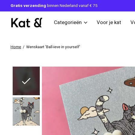
Gratis verzending
binnen Nederland vanaf € 75
Categorieën
Voor je kat
V
Home
/
Wenskaart 'Ball-ieve in yourself'
Slideshow Items