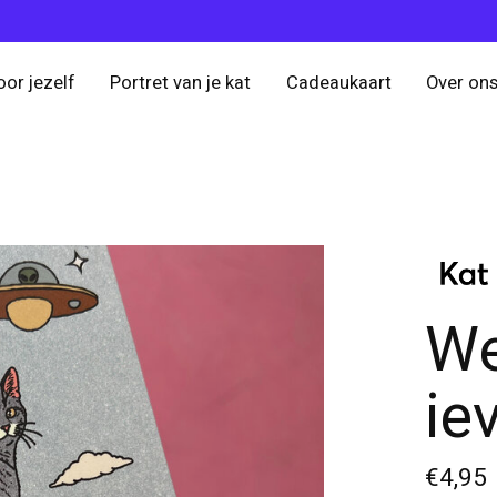
oor jezelf
Portret van je kat
Cadeaukaart
Over on
We
ie
€4,95