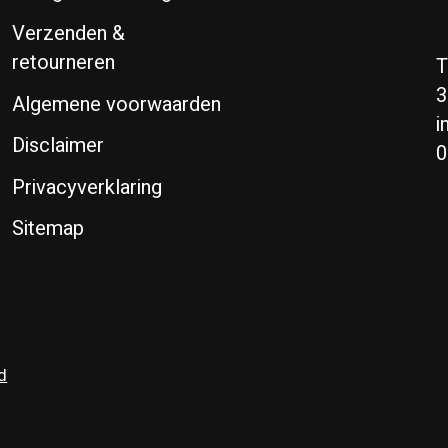
Verzenden &
retourneren
T
3
Algemene voorwaarden
i
Disclaimer
0
Privacyverklaring
Sitemap
d