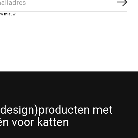
Abon
uw miauw
(design)producten met
én voor katten