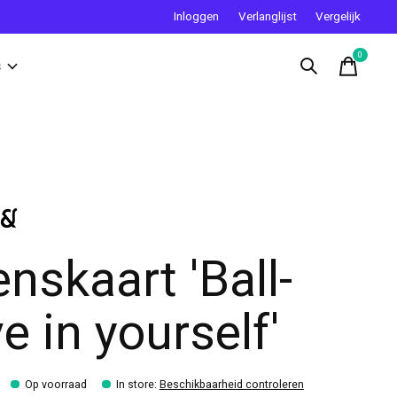
Inloggen
Verlanglijst
Vergelijk
0
items
s
nskaart 'Ball-
ve in yourself'
Op voorraad
In store
:
Beschikbaarheid controleren