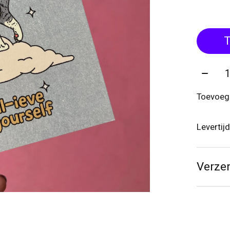
T
Aantal
Toevoege
Levertij
Verze