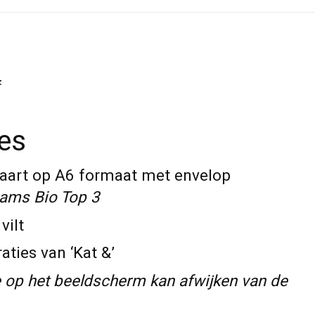
f
ies
art op A6 formaat met envelop
rams Bio Top 3
vilt
aties van ‘Kat &’
 op het beeldscherm kan afwijken van de