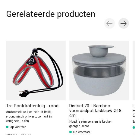
Gerelateerde producten
Carousel items
Tre Ponti kattentuig - rood
District 70 - Bamboo
L
voorraadpot IJsblauw Ø18
H
Ambachtelijke kwaliteit uit Italië,
cm
C
ergonomisch ontwerp, comfort én
veiligheid in één
Houd je eten vers en je keuken
S
georganiseerd
Op voorraad
Op voorraad