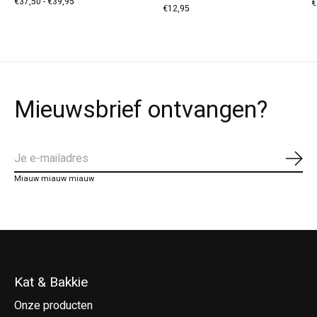
€37,50 - €39,95
€
€12,95
Mieuwsbrief ontvangen?
Abo
Miauw miauw miauw
Kat & Bakkie
Onze producten