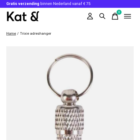
Gratis verzending
binnen Nederland vanaf € 75
0
items
Home
/
Trixie adreshanger
Slideshow Items