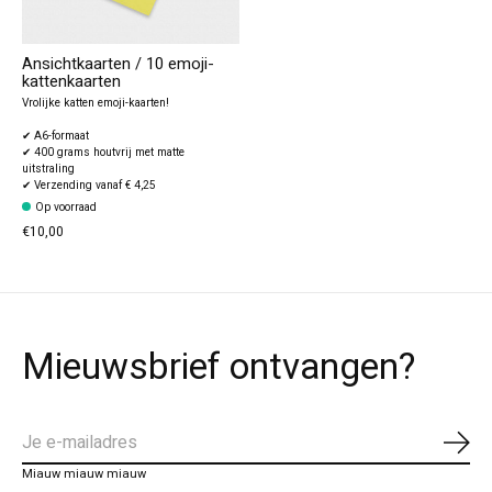
Ansichtkaarten / 10 emoji-
kattenkaarten
Vrolijke katten emoji-kaarten!
✔ A6-formaat
✔ 400 grams houtvrij met matte
uitstraling
✔ Verzending vanaf € 4,25
Op voorraad
€10,00
Mieuwsbrief ontvangen?
Abo
Miauw miauw miauw