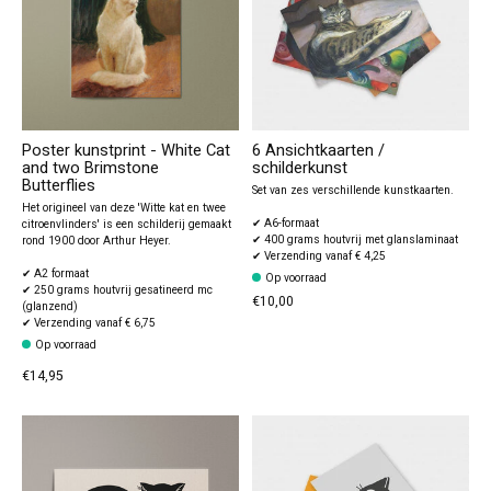
Poster kunstprint - White Cat
6 Ansichtkaarten /
and two Brimstone
schilderkunst
Butterflies
Set van zes verschillende kunstkaarten.
Het origineel van deze 'Witte kat en twee
✔ A6-formaat
citroenvlinders' is een schilderij gemaakt
✔ 400 grams houtvrij met glanslaminaat
rond 1900 door Arthur Heyer.
✔ Verzending vanaf € 4,25
✔ A2 formaat
Op voorraad
✔ 250 grams houtvrij gesatineerd mc
€10,00
(glanzend)
✔ Verzending vanaf € 6,75
Op voorraad
€14,95