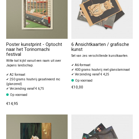
Poster kunstprint - Optocht
6 Ansichtkaarten / grafische
naar het Torinomachi
kunst
festival
Set van zes verschillende kunstkaarten.
Witte kat kijkt vanuit een raam uit over
✔ A6-formaat
Japans landschap.
✔ 400 grams houtvrij met glanslaminaat
✔ Verzending vanaf € 4,25
✔ A2 formaat
✔ 250 grams houtvrij gesatineerd mc
Op voorraad
(glanzend)
€10,00
✔ Verzending vanaf € 6,75
Op voorraad
€14,95