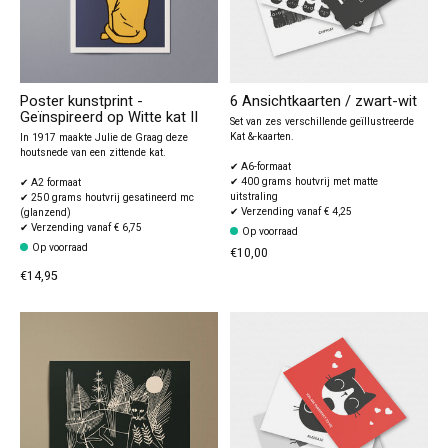
Poster kunstprint -
6 Ansichtkaarten / zwart-wit
Geïnspireerd op Witte kat II
Set van zes verschillende geïllustreerde
Kat &-kaarten.
In 1917 maakte Julie de Graag deze
houtsnede van een zittende kat.
✔ A6-formaat
✔ 400 grams houtvrij met matte
✔ A2 formaat
uitstraling
✔ 250 grams houtvrij gesatineerd mc
✔ Verzending vanaf € 4,25
(glanzend)
✔ Verzending vanaf € 6,75
Op voorraad
Op voorraad
€10,00
€14,95