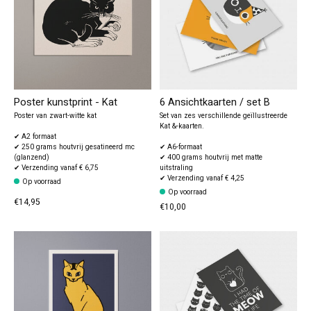
Poster kunstprint - Kat
6 Ansichtkaarten / set B
Poster van zwart-witte kat
Set van zes verschillende geïllustreerde
Kat &-kaarten.
✔ A2 formaat
✔ 250 grams houtvrij gesatineerd mc
✔ A6-formaat
(glanzend)
✔ 400 grams houtvrij met matte
✔ Verzending vanaf € 6,75
uitstraling
✔ Verzending vanaf € 4,25
Op voorraad
Op voorraad
€14,95
€10,00