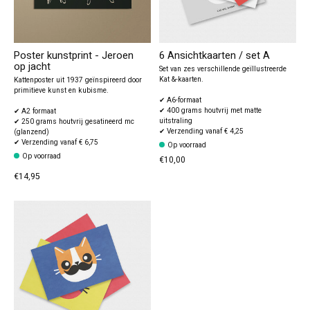
Poster kunstprint - Jeroen
6 Ansichtkaarten / set A
op jacht
Set van zes verschillende geïllustreerde
Kat &-kaarten.
Kattenposter uit 1937 geïnspireerd door
primitieve kunst en kubisme.
✔ A6-formaat
✔ 400 grams houtvrij met matte
✔ A2 formaat
uitstraling
✔ 250 grams houtvrij gesatineerd mc
✔ Verzending vanaf € 4,25
(glanzend)
✔ Verzending vanaf € 6,75
Op voorraad
Op voorraad
€10,00
€14,95