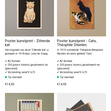
Poster kunstprint - Zittende
Poster kunstprint - Cats,
kat
Théophile Steinlen
Het origineel van deze 'Zittende kat' is
In 1910 schilderde Théophile-Alexandre
gemaakt in 1918 door Julie de Graag.
Steinlen dit werk getiteld 'Cats'.
✔ A2 formaat
✔ A2 formaat
✔ 250 grams houtvrij gesatineerd mc
✔ 250 grams houtvrij gesatineerd mc
(glanzend)
(glanzend)
✔ Verzending vanaf € 6,75
✔ Verzending vanaf € 6,75
Op voorraad
Op voorraad
€14,95
€14,95