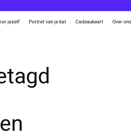
oor jezelf
Portret van je kat
Cadeaukaart
Over on
etagd
ten