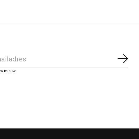
Abon
uw miauw