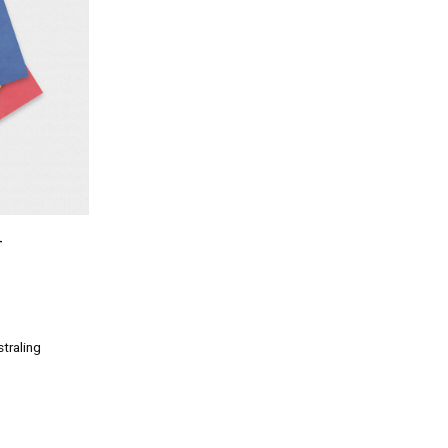
-
traling