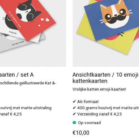
aarten / set A
Ansichtkaarten / 10 emoji
kattenkaarten
schillende geïllustreerde Kat &-
Vrolijke katten emoji-kaarten!
✔ A6-formaat
utvrij met matte uitstraling
✔ 400 grams houtvrij met matte uits
anaf € 4,25
✔ Verzending vanaf € 4,25
d
Op voorraad
€10,00