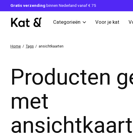
Gratis verzending
binnen Nederland vanaf € 75
Categorieën
Voor je kat
V
Home
/
Tags
/
ansichtkaarten
Producten g
met
ansichtkaar