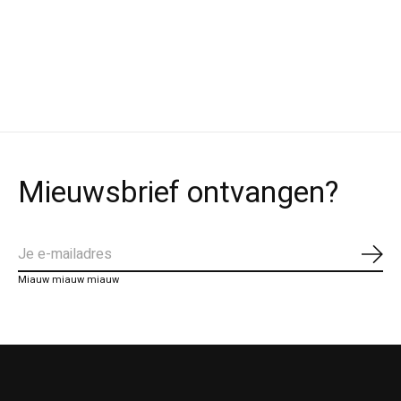
Mieuwsbrief ontvangen?
Abo
Miauw miauw miauw