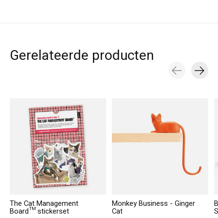
Gerelateerde producten
Carousel items
The Cat Management
Monkey Business - Ginger
B
Board™ stickerset
Cat
S