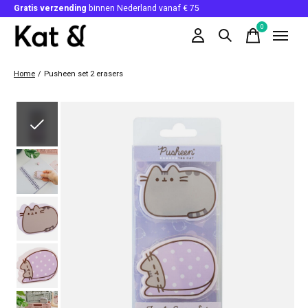
Gratis verzending
binnen Nederland vanaf € 75
0
items
Home
/
Pusheen set 2 erasers
Slideshow Items