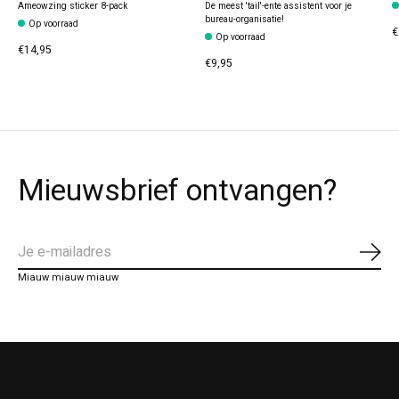
Ameowzing sticker 8-pack
De meest 'tail'-ente assistent voor je
bureau-organisatie!
Op voorraad
€
Op voorraad
€14,95
€9,95
Mieuwsbrief ontvangen?
Abo
Miauw miauw miauw