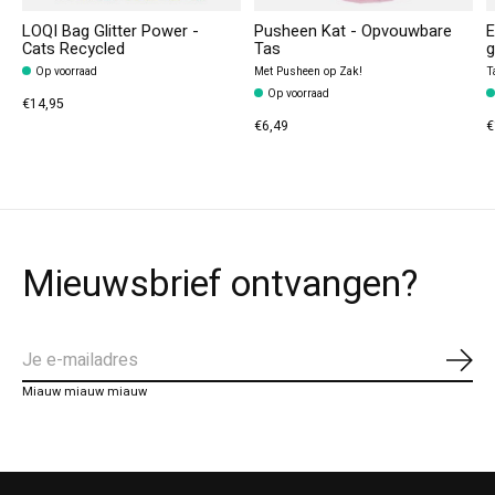
LOQI Bag Glitter Power -
Pusheen Kat - Opvouwbare
E
Cats Recycled
Tas
g
Op voorraad
Met Pusheen op Zak!
T
Op voorraad
€14,95
€6,49
€
Mieuwsbrief ontvangen?
Abo
Miauw miauw miauw