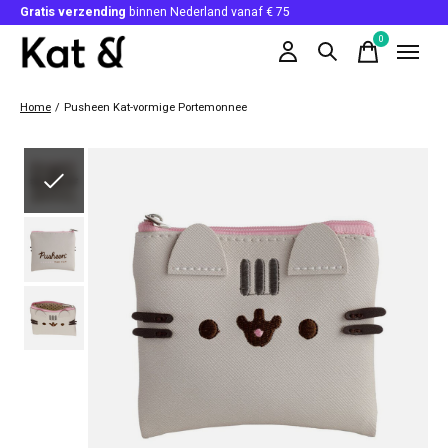
Gratis verzending
binnen Nederland vanaf € 75
0
items
Home
/
Pusheen Kat-vormige Portemonnee
Slideshow Items