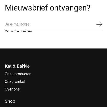
Mieuwsbrief ontvangen?
Abo
Miauw miauw miauw
Kat & Bakkie
Onze producten
Onze winkel
Over ons
Shop